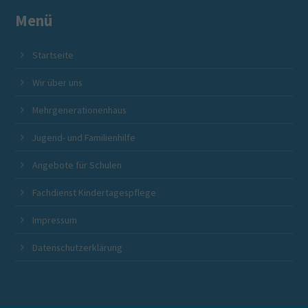
Menü
Startseite
Mütterzentrum Beckum e. V.
Mütte
Angebote für Familien, SeniorInnen und Zugewanderte
Betreuu
Wir über uns
in Beckum und Umgebung
individ
Mehrgenerationenhaus
Jugend- und Familienhilfe
Angebote für Schulen
Fachdienst Kindertagespflege
Impressum
Datenschutzerklärung