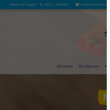
Haben Sie Fragen?
02521 - 824490-0
info@muetterzentr
Login
Suppor
Benutzername
Lorem ipsum 
24
Passwort
Aktuelles
Wir über uns
Me
Anmelden
We offer sup
Mon - Fri 8
M
Register
|
Lost your password?