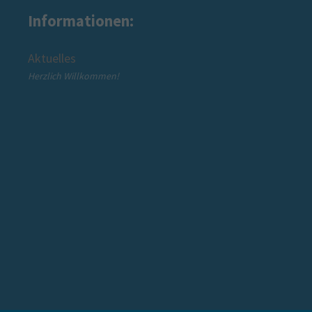
Informationen:
Wir über uns
Über den Mütterzentrum Beckum e.V.
Über die Mütterzentrum Soziales Netzwerk gGmbH