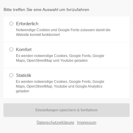
um-beckum.de
Bitte treffen Sie eine Auswahl um fortzufahren
t
Get in touch
Erforderlich
Notwendige Cookies und Google Fonts zulassen damit die
dolor sit amet:
Cybersteel Inc.
Website korrekt funktioniert
376-293 City Road, Suite 600
San Francisco, CA 94102
Komfort
h
Es werden notwendige Cookies, Google Fonts, Google
Maps, OpenStreetMap und Youtube geladen
Have any questions?
/ 365days
+44 1234 567 890
Statistik
hrgenerationenhaus
Jugend- und Familienhilfe
Angebote fü
Drop us a line
Es werden notwendige Cookies, Google Fonts, Google
Maps, OpenStreetMap, Youtube und Google Analytics
info@yourdomain.com
geladen
port for our customers
:00am - 5:00pm
(GMT +1)
arion's Villa Kunterbu
Datenschutzerklärung
Impressum