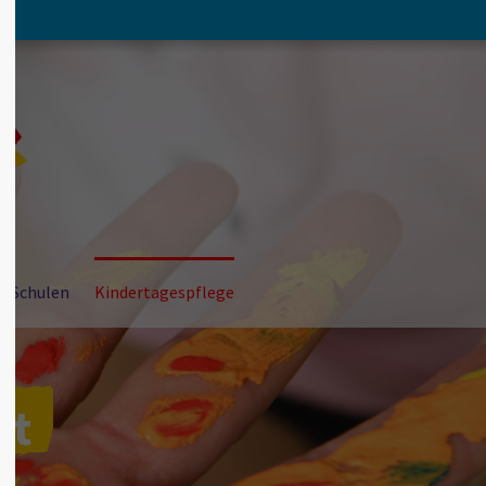
About us
Lorem ipsum dolor sit amet,
consectetuer adipiscing elit.
Aenean commodo ligula eget dolor. Aenean
massa. Cum sociis natoque penatibus et
magnis dis parturient montes, nascetur
ridiculus mus. Donec quam felis, ultricies nec.
r Schulen
Kindertagespflege
nt