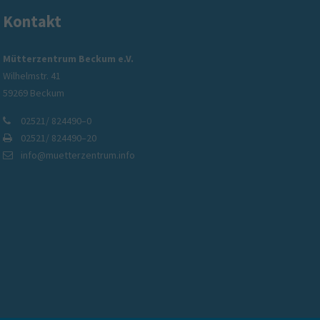
Kontakt
rzentrum Soziales Netzwerk gGmbH
Vorstand un
Mütterzentrum Beckum e.V.
Wilhelmstr. 41
ng, Beratung und Unterstützung –
Information zu
59269 Beckum
uell für Menschen in der Region
02521/ 824490–0
02521/ 824490–20
info@muetterzentrum.info