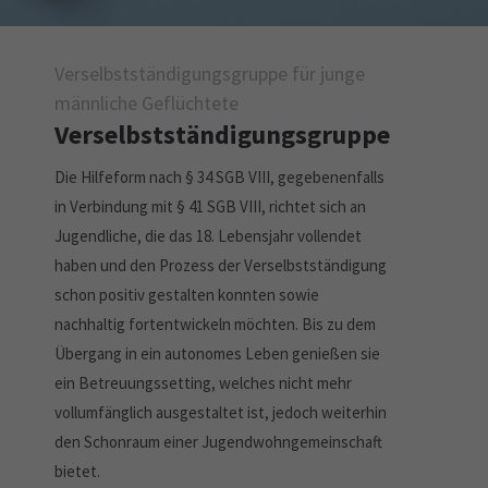
Drop us a line
info@yourdomain.com
Verselbstständigungsgruppe für junge
About us
männliche Geflüchtete
Lorem ipsum dolor sit amet, consectetuer
Verselbstständigungsgruppe
adipiscing elit.
Die Hilfeform nach § 34 SGB VIII, gegebenenfalls
Aenean commodo ligula eget dolor. Aenean massa. Cum
in Verbindung mit § 41 SGB VIII, richtet sich an
sociis natoque penatibus et magnis dis parturient montes,
nascetur ridiculus mus. Donec quam felis, ultricies nec.
Jugendliche, die das 18. Lebensjahr vollendet
haben und den Prozess der Verselbstständigung
schon positiv gestalten konnten sowie
nachhaltig fortentwickeln möchten. Bis zu dem
Übergang in ein autonomes Leben genießen sie
ein Betreuungssetting, welches nicht mehr
vollumfänglich ausgestaltet ist, jedoch weiterhin
den Schonraum einer Jugendwohngemeinschaft
bietet.