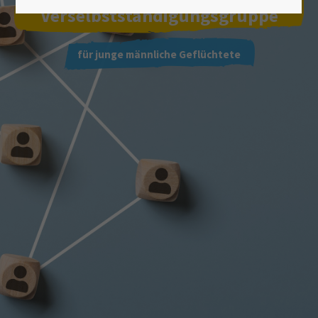
Lorem ipsum dolor sit amet:
Verselbstständigungsgruppe
für junge männliche Geflüchtete
24h
/ 365days
We offer support for our customers
Mon - Fri 8:00am - 5:00pm
(GMT +1)
Get in touch
Cybersteel Inc.
376-293 City Road, Suite 600
San Francisco, CA 94102
Have any questions?
+44 1234 567 890