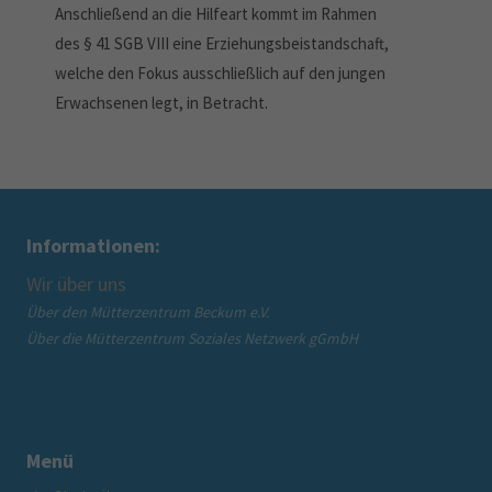
Anschließend an die Hilfeart kommt im Rahmen
des § 41 SGB VIII eine Erziehungsbeistandschaft,
welche den Fokus ausschließlich auf den jungen
Erwachsenen legt, in Betracht.
Informationen:
Wir über uns
Mü
Über den Mütterzentrum Beckum e.V.
Ang
Über die Mütterzentrum Soziales Netzwerk gGmbH
in 
Menü