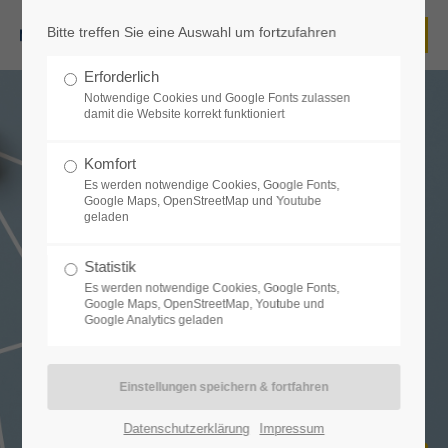
Bitte treffen Sie eine Auswahl um fortzufahren
Login
Erforderlich
Benutzername
Notwendige Cookies und Google Fonts zulassen
damit die Website korrekt funktioniert
Komfort
Es werden notwendige Cookies, Google Fonts,
Passwort
Google Maps, OpenStreetMap und Youtube
geladen
Statistik
Es werden notwendige Cookies, Google Fonts,
Google Maps, OpenStreetMap, Youtube und
Anmelden
Google Analytics geladen
Register
|
Lost your password?
Support
Datenschutzerklärung
Impressum