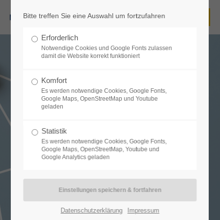
Bitte treffen Sie eine Auswahl um fortzufahren
Login
Erforderlich
Benutzername
Notwendige Cookies und Google Fonts zulassen
damit die Website korrekt funktioniert
Komfort
Es werden notwendige Cookies, Google Fonts,
Passwort
Google Maps, OpenStreetMap und Youtube
geladen
Statistik
Es werden notwendige Cookies, Google Fonts,
Google Maps, OpenStreetMap, Youtube und
Anmelden
Google Analytics geladen
Register
|
Lost your password?
Support
Datenschutzerklärung
Impressum