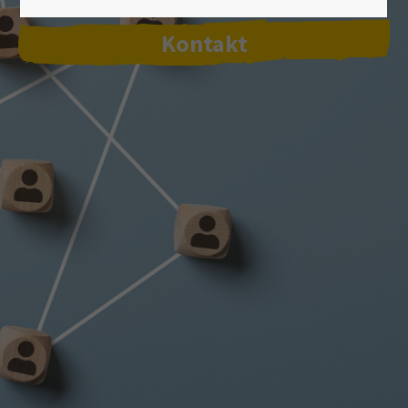
Lorem ipsum dolor sit amet:
Kontakt
24h
/ 365days
We offer support for our customers
Mon - Fri 8:00am - 5:00pm
(GMT +1)
Get in touch
Cybersteel Inc.
376-293 City Road, Suite 600
San Francisco, CA 94102
Have any questions?
+44 1234 567 890