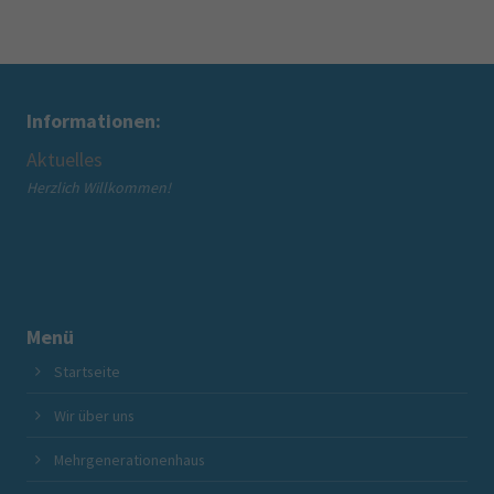
Informationen:
Aktuelles
Wir
" -
Herzlich Willkommen!
Übe
Übe
Menü
Startseite
Wir über uns
Mehrgenerationenhaus