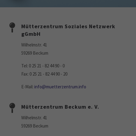
Drop us a line
info@yourdomain.com
About us
Mütterzentrum Soziales Netzwerk
gGmbH
Lorem ipsum dolor sit amet, consectetuer
adipiscing elit.
Wilhelmstr. 41
Aenean commodo ligula eget dolor. Aenean massa. Cum
59269 Beckum
sociis natoque penatibus et magnis dis parturient montes,
nascetur ridiculus mus. Donec quam felis, ultricies nec.
Tel: 0 25 21 - 82 44 90 - 0
Fax: 0 25 21 - 82 44 90 - 20
E-Mail:
info@muetterzentrum.info
Mütterzentrum Beckum e. V.
Wilhelmstr. 41
59269 Beckum