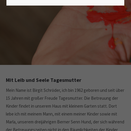
Lorem ipsum dolor sit amet:
24h
/ 365days
We offer support for our customers
Mon - Fri 8:00am - 5:00pm
(GMT +1)
Get in touch
Mit Leib und Seele Tagesmutter
Cybersteel Inc.
376-293 City Road, Suite 600
Mein Name ist Birgit Schröder, ich bin 1962 geboren und seit über
San Francisco, CA 94102
15 Jahren mit großer Freude Tagesmutter. Die Betreuung der
Kinder findet in unserem Haus mit kleinem Garten statt. Dort
Have any questions?
lebe ich mit meinem Mann, mit einem meiner Kinder sowie mit
+44 1234 567 890
Marla, unserem dreijährigen Berner Senn Hund, der sich während
der Betreuungszeiten nicht in den Räumlichkeiten der Kinder