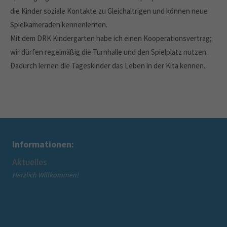
die Kinder soziale Kontakte zu Gleichaltrigen und können neue
Spielkameraden kennenlernen.
Mit dem DRK Kindergarten habe ich einen Kooperationsvertrag;
wir dürfen regelmäßig die Turnhalle und den Spielplatz nutzen.
Dadurch lernen die Tageskinder das Leben in der Kita kennen.
Informationen:
Wir über uns
n!
Über den Mütterzentrum Bec
Über die Mütterzentrum Soz