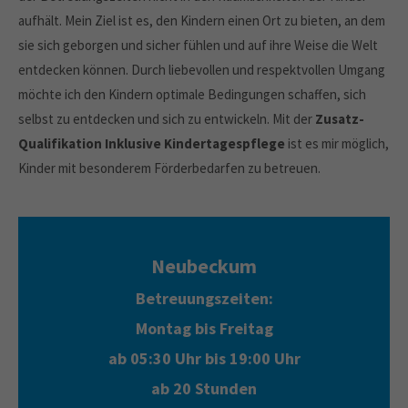
Drop us a line
aufhält. Mein Ziel ist es, den Kindern einen Ort zu bieten, an dem
info@yourdomain.com
sie sich geborgen und sicher fühlen und auf ihre Weise die Welt
About us
entdecken können. Durch liebevollen und respektvollen Umgang
möchte ich den Kindern optimale Bedingungen schaffen, sich
Lorem ipsum dolor sit amet, consectetuer
selbst zu entdecken und sich zu entwickeln. Mit der
Zusatz-
adipiscing elit.
Qualifikation Inklusive Kindertagespflege
ist es mir möglich,
Aenean commodo ligula eget dolor. Aenean massa. Cum
Kinder mit besonderem Förderbedarfen zu betreuen.
sociis natoque penatibus et magnis dis parturient montes,
nascetur ridiculus mus. Donec quam felis, ultricies nec.
Neubeckum
Betreuungszeiten:
Montag bis Freitag
ab 05:30 Uhr bis 19:00 Uhr
ab 20 Stunden