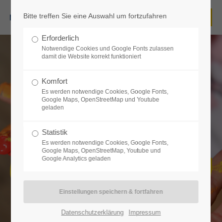
Bitte treffen Sie eine Auswahl um fortzufahren
Login
Erforderlich
Benutzername
Notwendige Cookies und Google Fonts zulassen
damit die Website korrekt funktioniert
Komfort
Es werden notwendige Cookies, Google Fonts,
Passwort
Google Maps, OpenStreetMap und Youtube
geladen
Statistik
Es werden notwendige Cookies, Google Fonts,
Google Maps, OpenStreetMap, Youtube und
Anmelden
Google Analytics geladen
Die Wiesenhüpfer
Register
|
Lost your password?
Birgit Schröder
Support
Datenschutzerklärung
Impressum