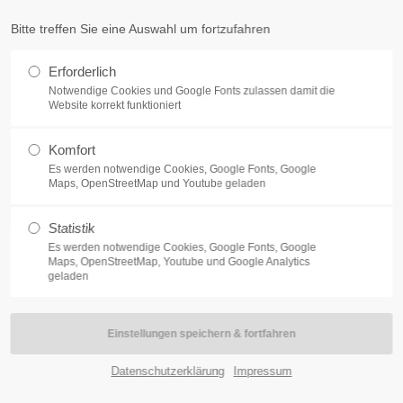
um-beckum.de
Bitte treffen Sie eine Auswahl um fortzufahren
t
Get in touch
Erforderlich
Notwendige Cookies und Google Fonts zulassen damit die
dolor sit amet:
Cybersteel Inc.
Website korrekt funktioniert
376-293 City Road, Suite 600
San Francisco, CA 94102
Komfort
h
Es werden notwendige Cookies, Google Fonts, Google
Maps, OpenStreetMap und Youtube geladen
Have any questions?
/ 365days
+44 1234 567 890
Statistik
hrgenerationenhaus
Jugend- und Familienhilfe
Angebote fü
Drop us a line
Es werden notwendige Cookies, Google Fonts, Google
Maps, OpenStreetMap, Youtube und Google Analytics
info@yourdomain.com
geladen
port for our customers
:00am - 5:00pm
(GMT +1)
Die Blumenkinder
Datenschutzerklärung
Impressum