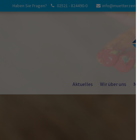
Haben Sie Fragen?
02521 - 824490-0
info@muetterzentr
Login
Suppor
Benutzername
Lorem ipsum 
24
Passwort
Aktuelles
Wir über uns
Me
Anmelden
We offer sup
Mon - Fri 8
Register
|
Lost your password?