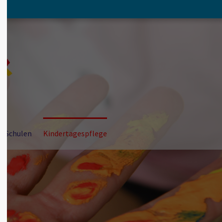
About us
Lorem ipsum dolor sit amet,
consectetuer adipiscing elit.
Aenean commodo ligula eget dolor. Aenean
massa. Cum sociis natoque penatibus et
magnis dis parturient montes, nascetur
ridiculus mus. Donec quam felis, ultricies nec.
r Schulen
Kindertagespflege