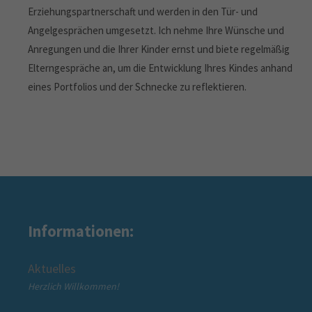
Erziehungspartnerschaft und werden in den Tür- und
Angelgesprächen umgesetzt. Ich nehme Ihre Wünsche und
Anregungen und die Ihrer Kinder ernst und biete regelmäßig
Elterngespräche an, um die Entwicklung Ihres Kindes anhand
eines Portfolios und der Schnecke zu reflektieren.
Informationen:
Wir über uns
Über den Mütterzentrum Beckum e.V.
Über die Mütterzentrum Soziales Netzwerk gGmbH