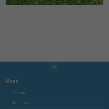
Menü
Startseite
Mütterzentrum Beckum e. V.
Mütte
Angebote für Familien, SeniorInnen und Zugewanderte
Betreu
Wir über uns
in Beckum und Umgebung
individ