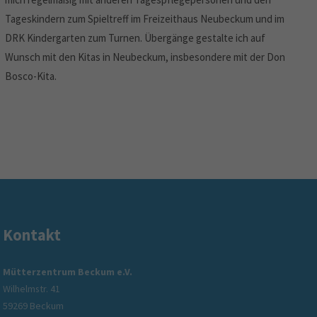
Tageskindern zum Spieltreff im Freizeithaus Neubeckum und im
DRK Kindergarten zum Turnen. Übergänge gestalte ich auf
Wunsch mit den Kitas in Neubeckum, insbesondere mit der Don
Bosco-Kita.
Kontakt
rzentrum Soziales Netzwerk gGmbH
Vorstand u
Mütterzentrum Beckum e.V.
Wilhelmstr. 41
ung, Beratung und Unterstützung –
Information z
59269 Beckum
uell für Menschen in der Region