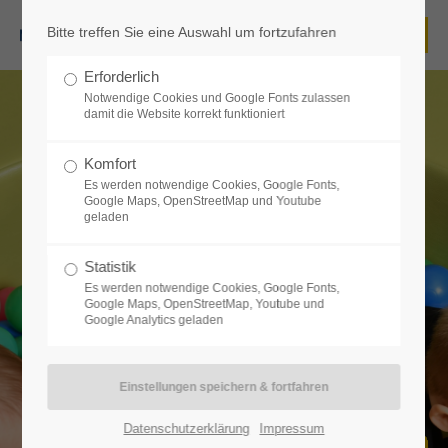
Bitte treffen Sie eine Auswahl um fortzufahren
Login
Erforderlich
Benutzername
Notwendige Cookies und Google Fonts zulassen
damit die Website korrekt funktioniert
Komfort
Es werden notwendige Cookies, Google Fonts,
Passwort
Google Maps, OpenStreetMap und Youtube
geladen
Statistik
Es werden notwendige Cookies, Google Fonts,
Google Maps, OpenStreetMap, Youtube und
Anmelden
Google Analytics geladen
Register
|
Lost your password?
Support
Datenschutzerklärung
Impressum