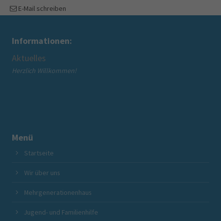
E-Mail schreiben
Informationen:
Aktuelles
Wir
" -
Herzlich Willkommen!
Übe
Übe
Menü
Startseite
Wir über uns
Mehrgenerationenhaus
Jugend- und Familienhilfe