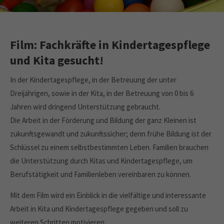
Drop us a line
info@yourdomain.com
About us
Film: Fachkräfte in Kindertagespflege
Lorem ipsum dolor sit amet, consectetuer
und Kita gesucht!
adipiscing elit.
In der Kindertagespflege, in der Betreuung der unter
Aenean commodo ligula eget dolor. Aenean massa. Cum
Dreijährigen, sowie in der Kita, in der Betreuung von 0 bis 6
sociis natoque penatibus et magnis dis parturient montes,
Jahren wird dringend Unterstützung gebraucht.
nascetur ridiculus mus. Donec quam felis, ultricies nec.
Die Arbeit in der Förderung und Bildung der ganz Kleinen ist
zukunftsgewandt und zukunftssicher; denn frühe Bildung ist der
Schlüssel zu einem selbstbestimmten Leben. Familien brauchen
die Unterstützung durch Kitas und Kindertagespflege, um
Berufstätigkeit und Familienleben vereinbaren zu können.
Mit dem Film wird ein Einblick in die vielfältige und interessante
Arbeit in Kita und Kindertagespflege gegeben und soll zu
weiteren Schritten motivieren.