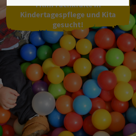
Lorem ipsum dolor sit amet:
Film: Fachkräfte in
Kindertagespflege und Kita
gesucht!
24h
/ 365days
We offer support for our customers
Mon - Fri 8:00am - 5:00pm
(GMT +1)
Get in touch
Cybersteel Inc.
376-293 City Road, Suite 600
San Francisco, CA 94102
Have any questions?
+44 1234 567 890